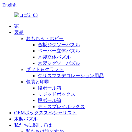
English
家
製品
おもちゃ・ホビー
合板ジグソーパズル
ペーパー立体パズル
木製立体パズル
木製ジグソーパズル
ギフト＆クラフト
クリスマスデコレーション用品
包装と印刷
段ボール箱
リジッドボックス
段ボール箱
ディスプレイボックス
OEMボックススペシャリスト
木製パズル
私たちに関しては
私たちは誰ですか