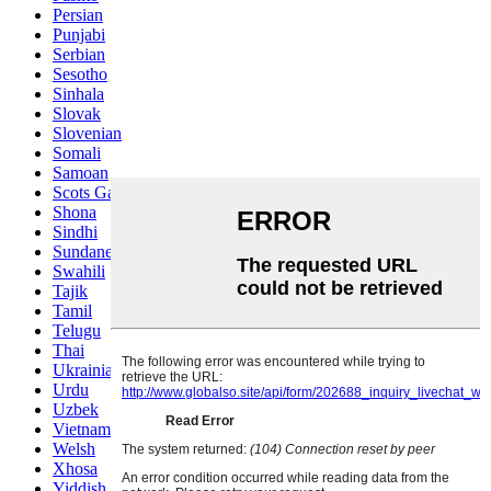
Persian
Punjabi
Serbian
Sesotho
Sinhala
Slovak
Slovenian
Somali
Samoan
Scots Gaelic
Shona
Sindhi
Sundanese
Swahili
Tajik
Tamil
Telugu
Thai
Ukrainian
Urdu
Uzbek
Vietnamese
Welsh
Xhosa
Yiddish