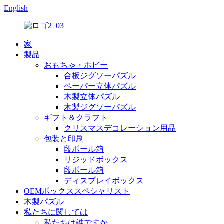
English
家
製品
おもちゃ・ホビー
合板ジグソーパズル
ペーパー立体パズル
木製立体パズル
木製ジグソーパズル
ギフト＆クラフト
クリスマスデコレーション用品
包装と印刷
段ボール箱
リジッドボックス
段ボール箱
ディスプレイボックス
OEMボックススペシャリスト
木製パズル
私たちに関しては
私たちは誰ですか