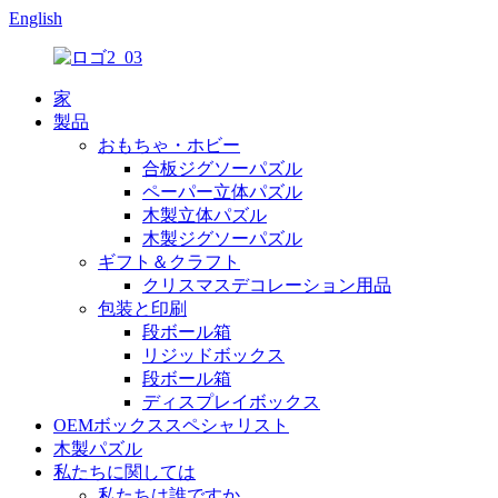
English
家
製品
おもちゃ・ホビー
合板ジグソーパズル
ペーパー立体パズル
木製立体パズル
木製ジグソーパズル
ギフト＆クラフト
クリスマスデコレーション用品
包装と印刷
段ボール箱
リジッドボックス
段ボール箱
ディスプレイボックス
OEMボックススペシャリスト
木製パズル
私たちに関しては
私たちは誰ですか