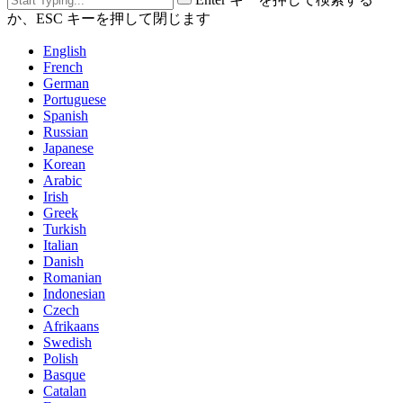
か、ESC キーを押して閉じます
English
French
German
Portuguese
Spanish
Russian
Japanese
Korean
Arabic
Irish
Greek
Turkish
Italian
Danish
Romanian
Indonesian
Czech
Afrikaans
Swedish
Polish
Basque
Catalan