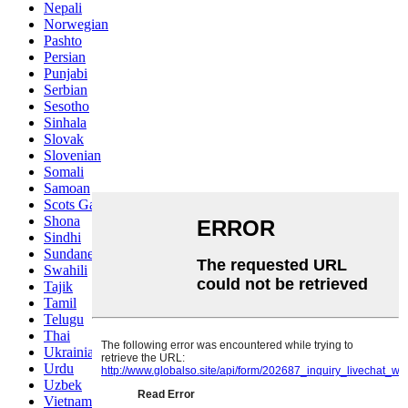
Nepali
Norwegian
Pashto
Persian
Punjabi
Serbian
Sesotho
Sinhala
Slovak
Slovenian
Somali
Samoan
Scots Gaelic
Shona
Sindhi
Sundanese
Swahili
Tajik
Tamil
Telugu
Thai
Ukrainian
Urdu
Uzbek
Vietnamese