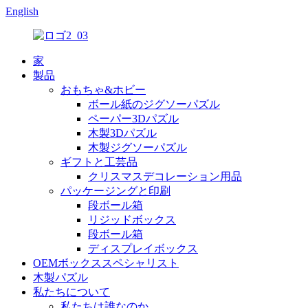
English
家
製品
おもちゃ&ホビー
ボール紙のジグソーパズル
ペーパー3Dパズル
木製3Dパズル
木製ジグソーパズル
ギフトと工芸品
クリスマスデコレーション用品
パッケージングと印刷
段ボール箱
リジッドボックス
段ボール箱
ディスプレイボックス
OEMボックススペシャリスト
木製パズル
私たちについて
私たちは誰なのか