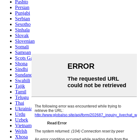
Pashto
Persian
Punjabi
Serbian
Sesotho
Sinhala
Slovak
Slovenian
Somali
Samoan
Scots Gaelic
Shona
Sindhi
Sundanese
Swahili
Tajik
Tamil
Telugu
Thai
Ukrainian
Urdu
Uzbek
Vietnamese
Welsh
Xhosa