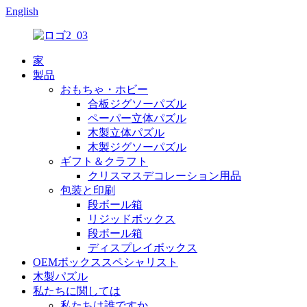
English
家
製品
おもちゃ・ホビー
合板ジグソーパズル
ペーパー立体パズル
木製立体パズル
木製ジグソーパズル
ギフト＆クラフト
クリスマスデコレーション用品
包装と印刷
段ボール箱
リジッドボックス
段ボール箱
ディスプレイボックス
OEMボックススペシャリスト
木製パズル
私たちに関しては
私たちは誰ですか