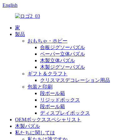
English
家
製品
おもちゃ・ホビー
合板ジグソーパズル
ペーパー立体パズル
木製立体パズル
木製ジグソーパズル
ギフト＆クラフト
クリスマスデコレーション用品
包装と印刷
段ボール箱
リジッドボックス
段ボール箱
ディスプレイボックス
OEMボックススペシャリスト
木製パズル
私たちに関しては
私たちは誰ですか